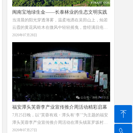
闽南宝地绿生金——长泰林业的生态文明实践
当清晨的阳光穿透薄雾，温柔地洒在吴田山上，灿若
云霞的黄花风铃木在微风中轻轻摇曳，曾经满目疮痍
的废弃矿山，已蝶变为“蓝湖嵌林海”的生态画卷；当
2026年07月28日
千年古樟的树荫下溪流潺潺、游人漫步，这座千年古
县的历史文脉正与绿水青山一同延续；当林下砂仁在
天然荫蔽中悄然生长、花农在智能温室里采收出口海
外的切花菊，“绿水青山就是金山银山”的理念在这片
土地上结出丰硕的果实。
福安潭头芙蓉李产业宣传推介周活动精彩启幕
ꁸ
7月25日晚，以“芙蓉有戏・潭头有‘李’”为主题的福安
潭头芙蓉李产业宣传推介周活动在潭头镇富罗坂村潭
头中学操场举办，现场活动融合产业表彰、文艺展
2026年07月27日
ꂅ
回到顶部