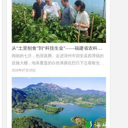
场从红色热土到茶香田园的诗意蜕变。
从“土里刨食”到“科技生金”——福建省农科院
亚热所为辣椒产业装上“绿色芯片”
闽南的七月，热浪蒸腾。走进漳州市诏安县西潭镇的
设施大棚，地表覆盖的白色薄膜在烈日下泛着银光，
膜下土壤温度持续攀升，一场无声的“土壤革命”正在
2026年07月29日
这里上演。