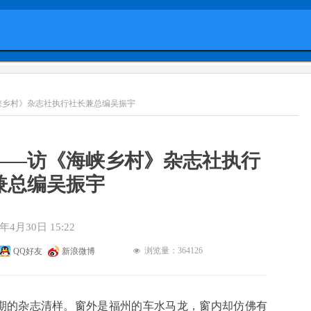
峡乡村》杂志社执行社长兼总编吴振宇
——访《海峡乡村》杂志社执行
兼总编吴振宇
6年4月30日
15:22
浏览量：36
4126
QQ好友
新浪微博
넶
期的杂志清样。窗外是福州的车水马龙，窗内却仿佛有