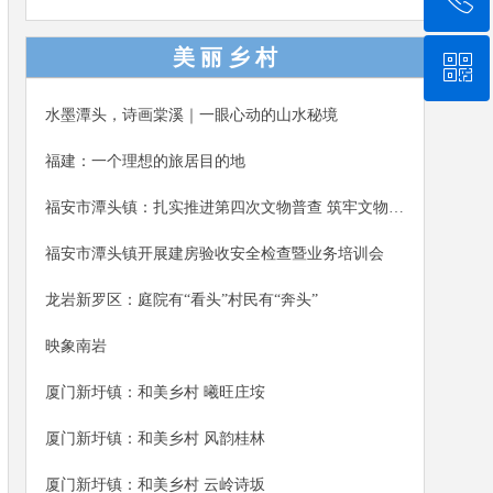
演、趣味互动、电商分享，正式开启为期一周的芙蓉
李系列推广活动，助力乡村振兴。福安市人大常委会
美 丽 乡 村
ꀥ
0591-87888217
党组书记、主任詹廷平，福安市副市长钟高培参加本
次活动。
水墨潭头，诗画棠溪｜一眼心动的山水秘境
微信二维码
福建：一个理想的旅居目的地
福安市潭头镇：扎实推进第四次文物普查 筑牢文物保护安全屏障
福安市潭头镇开展建房验收安全检查暨业务培训会
龙岩新罗区：庭院有“看头”村民有“奔头”
映象南岩
厦门新圩镇：和美乡村 曦旺庄垵
厦门新圩镇：和美乡村 风韵桂林
厦门新圩镇：和美乡村 云岭诗坂