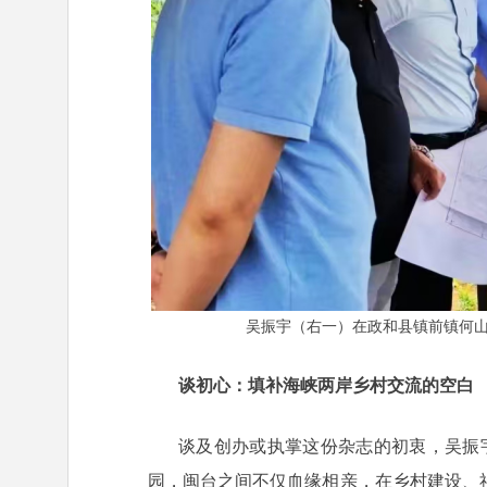
吴振宇（右一）在政和县镇前镇何
谈初心：填补海峡两岸乡村交流的空白
谈及创办或执掌这份杂志的初衷，吴振
园，闽台之间不仅血缘相亲，在乡村建设、