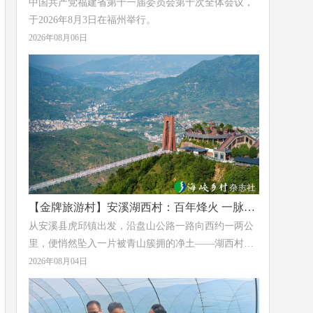
中国共产党福建省第十一届委员会第十次全体会议，
于2026年8月3日在福州举行。
2026年08月06日
【金牌旅游村】安溪湖西村：百年烽火 一脉茶
香
从安溪县虎邱镇出发，沿盘山公路一路向西约一两公
里，便悄然坠入一片被青山簇拥的净土——湖西村。
这里层峦叠翠，溪水潺潺，清冽的草木香气沁人心
2026年08月04日
脾。这个距镇政府仅1.6公里的小村落，于2023年获评
福建省“金牌旅游村”，正以它独有的方式，完成着一