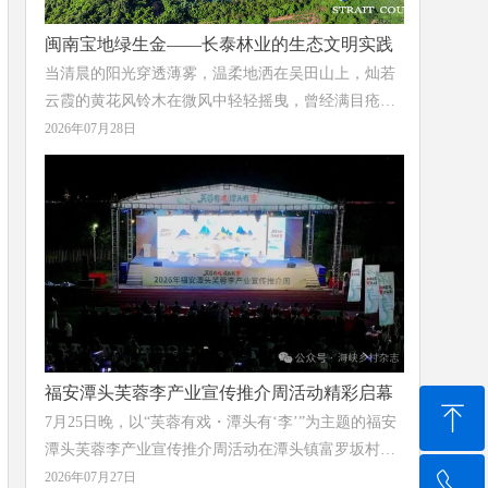
闽南宝地绿生金——长泰林业的生态文明实践
当清晨的阳光穿透薄雾，温柔地洒在吴田山上，灿若
云霞的黄花风铃木在微风中轻轻摇曳，曾经满目疮痍
的废弃矿山，已蝶变为“蓝湖嵌林海”的生态画卷；当
2026年07月28日
千年古樟的树荫下溪流潺潺、游人漫步，这座千年古
县的历史文脉正与绿水青山一同延续；当林下砂仁在
天然荫蔽中悄然生长、花农在智能温室里采收出口海
外的切花菊，“绿水青山就是金山银山”的理念在这片
土地上结出丰硕的果实。
福安潭头芙蓉李产业宣传推介周活动精彩启幕
ꁸ
7月25日晚，以“芙蓉有戏・潭头有‘李’”为主题的福安
潭头芙蓉李产业宣传推介周活动在潭头镇富罗坂村潭
头中学操场举办，现场活动融合产业表彰、文艺展
2026年07月27日
ꂅ
回到顶部