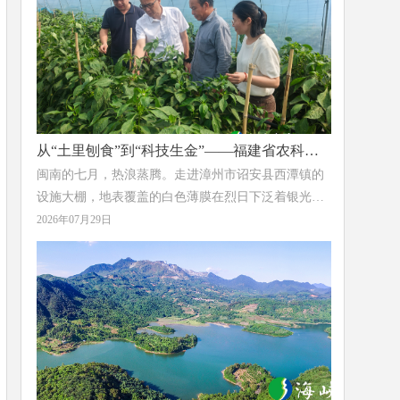
场从红色热土到茶香田园的诗意蜕变。
从“土里刨食”到“科技生金”——福建省农科院
亚热所为辣椒产业装上“绿色芯片”
闽南的七月，热浪蒸腾。走进漳州市诏安县西潭镇的
设施大棚，地表覆盖的白色薄膜在烈日下泛着银光，
膜下土壤温度持续攀升，一场无声的“土壤革命”正在
2026年07月29日
这里上演。