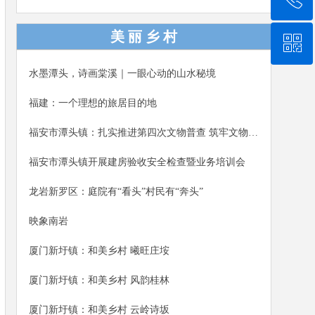
演、趣味互动、电商分享，正式开启为期一周的芙蓉
李系列推广活动，助力乡村振兴。福安市人大常委会
美 丽 乡 村
ꀥ
0591-87888217
党组书记、主任詹廷平，福安市副市长钟高培参加本
次活动。
水墨潭头，诗画棠溪｜一眼心动的山水秘境
微信二维码
福建：一个理想的旅居目的地
福安市潭头镇：扎实推进第四次文物普查 筑牢文物保护安全屏障
福安市潭头镇开展建房验收安全检查暨业务培训会
龙岩新罗区：庭院有“看头”村民有“奔头”
映象南岩
厦门新圩镇：和美乡村 曦旺庄垵
厦门新圩镇：和美乡村 风韵桂林
厦门新圩镇：和美乡村 云岭诗坂