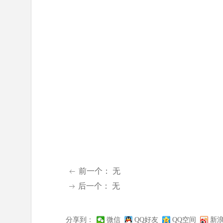
前一个：
无
ꂃ
后一个：
无
ꁹ
分享到：
微信
QQ好友
QQ空间
新