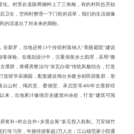
的变化。村里在道路两侧种上了三角梅，有的村民也开始
屋后卫生，空闲时整理一下门前的花草，我们的生活就像
村民的话道出了对未来的期盼。
在新罗，当地还将13个传统村落纳入“美丽庭院”建设
游客体验。在规划设计中，注重保留乡土肌理，采用“微
古厝群，将裸房整治与“灰瓦白墙”传统风貌结合，打造
田打造研学采摘园，配套建设闽台乡建乡创民宿集群，形
镇云山村，绳武堂、婺德堂、承启堂等400年古厝群经
年以来，当地累计修缮历史建筑90余处，打造“建筑可阅
府奖补+村企合作+乡贤众筹”多元投入机制。万安镇竹
花灯传习所，年接待游客超2万人次；江山镇范家小院通