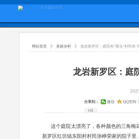
网站首页
ꄲ
美丽乡村
ꄲ
龙岩新罗区：庭院有“看头”村民有“
龙岩新罗区：庭院
20
分享到：
微信
QQ空间
141
这个庭院太漂亮了，各种颜色的三角梅花
新罗区红坊镇东阳村村民张峥荣家的院子里