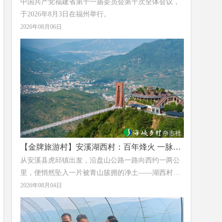
中国共产党福建省第十一届委员会第十次全体会议，
于2026年8月3日在福州举行。
2026年08月06日
【金牌旅游村】安溪湖西村：百年烽火 一脉茶
香
从安溪县虎邱镇出发，沿盘山公路一路向西约一两公
里，便悄然坠入一片被青山簇拥的净土——湖西村。
这里层峦叠翠，溪水潺潺，清冽的草木香气沁人心
2026年08月04日
脾。这个距镇政府仅1.6公里的小村落，于2023年获评
福建省“金牌旅游村”，正以它独有的方式，完成着一