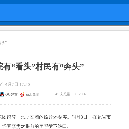
奔头”
有“看头”村民有“奔头”
25年4月7日
17:30
浏览量：36
12966
QQ好友
新浪微博
넶
团锦簇，比朋友圈的照片还要美。”4月3日，在龙岩市
，游客李雯对眼前的美景赞不绝口。