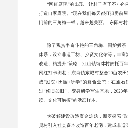
“网红庭院”的出现，让村子有了不小
打造自家庭院。“现在我们每天都打扫房前
门前的三角梅一样，越来越美丽。”东阳村
除了观赏争奇斗艳的三角梅、围炉煮茶，
体系，设立非遗工坊、乡贤文化馆等，丰富
改造、精提升”策略：江山镇铜砵村依托百年
网红打卡街巷；东肖镇东堀村整合20亩农
成“庭院+田园+研学”的复合业态；在雁石
过“修旧如旧”，变身研学写生基地，2023
读、文化可触摸”的活态样本。
为破解建设改造资金难题，新罗探索“政
贯村引入社会资本改造百年老宅，建成非遗