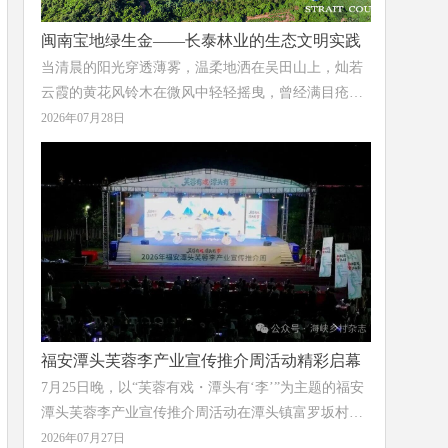
闽南宝地绿生金——长泰林业的生态文明实践
当清晨的阳光穿透薄雾，温柔地洒在吴田山上，灿若
云霞的黄花风铃木在微风中轻轻摇曳，曾经满目疮痍
的废弃矿山，已蝶变为“蓝湖嵌林海”的生态画卷；当
2026年07月28日
千年古樟的树荫下溪流潺潺、游人漫步，这座千年古
县的历史文脉正与绿水青山一同延续；当林下砂仁在
天然荫蔽中悄然生长、花农在智能温室里采收出口海
外的切花菊，“绿水青山就是金山银山”的理念在这片
土地上结出丰硕的果实。
福安潭头芙蓉李产业宣传推介周活动精彩启幕
7月25日晚，以“芙蓉有戏・潭头有‘李’”为主题的福安
潭头芙蓉李产业宣传推介周活动在潭头镇富罗坂村潭
头中学操场举办，现场活动融合产业表彰、文艺展
2026年07月27日