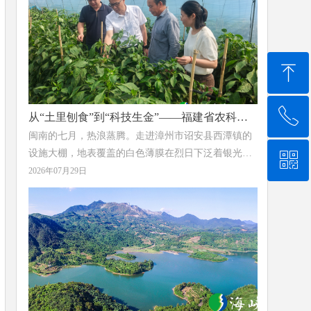
场从红色热土到茶香田园的诗意蜕变。
ꁸ
ꂅ
回到顶部
从“土里刨食”到“科技生金”——福建省农科院
亚热所为辣椒产业装上“绿色芯片”
闽南的七月，热浪蒸腾。走进漳州市诏安县西潭镇的
设施大棚，地表覆盖的白色薄膜在烈日下泛着银光，
ꀥ
0591-87888217
膜下土壤温度持续攀升，一场无声的“土壤革命”正在
2026年07月29日
这里上演。
微信二维码