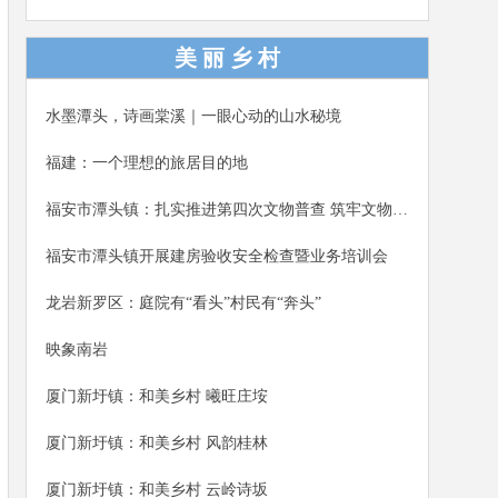
演、趣味互动、电商分享，正式开启为期一周的芙蓉
李系列推广活动，助力乡村振兴。福安市人大常委会
美 丽 乡 村
党组书记、主任詹廷平，福安市副市长钟高培参加本
次活动。
水墨潭头，诗画棠溪｜一眼心动的山水秘境
福建：一个理想的旅居目的地
福安市潭头镇：扎实推进第四次文物普查 筑牢文物保护安全屏障
福安市潭头镇开展建房验收安全检查暨业务培训会
龙岩新罗区：庭院有“看头”村民有“奔头”
映象南岩
厦门新圩镇：和美乡村 曦旺庄垵
厦门新圩镇：和美乡村 风韵桂林
厦门新圩镇：和美乡村 云岭诗坂