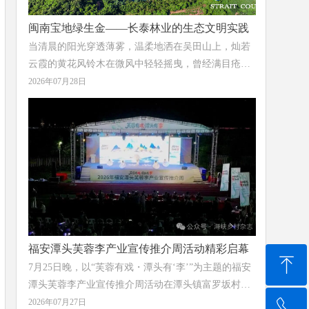
闽南宝地绿生金——长泰林业的生态文明实践
当清晨的阳光穿透薄雾，温柔地洒在吴田山上，灿若
云霞的黄花风铃木在微风中轻轻摇曳，曾经满目疮痍
的废弃矿山，已蝶变为“蓝湖嵌林海”的生态画卷；当
2026年07月28日
千年古樟的树荫下溪流潺潺、游人漫步，这座千年古
县的历史文脉正与绿水青山一同延续；当林下砂仁在
天然荫蔽中悄然生长、花农在智能温室里采收出口海
外的切花菊，“绿水青山就是金山银山”的理念在这片
土地上结出丰硕的果实。
福安潭头芙蓉李产业宣传推介周活动精彩启幕
ꁸ
7月25日晚，以“芙蓉有戏・潭头有‘李’”为主题的福安
潭头芙蓉李产业宣传推介周活动在潭头镇富罗坂村潭
头中学操场举办，现场活动融合产业表彰、文艺展
2026年07月27日
ꂅ
回到顶部