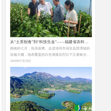
场从红色热土到茶香田园的诗意蜕变。
从“土里刨食”到“科技生金”——福建省农科院
亚热所为辣椒产业装上“绿色芯片”
闽南的七月，热浪蒸腾。走进漳州市诏安县西潭镇的
设施大棚，地表覆盖的白色薄膜在烈日下泛着银光，
膜下土壤温度持续攀升，一场无声的“土壤革命”正在
2026年07月29日
这里上演。