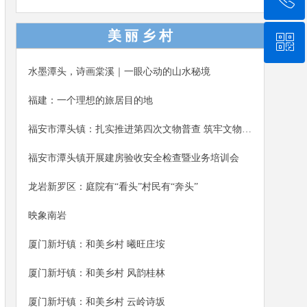
演、趣味互动、电商分享，正式开启为期一周的芙蓉
李系列推广活动，助力乡村振兴。福安市人大常委会
美 丽 乡 村
ꀥ
0591-87888217
党组书记、主任詹廷平，福安市副市长钟高培参加本
次活动。
水墨潭头，诗画棠溪｜一眼心动的山水秘境
微信二维码
福建：一个理想的旅居目的地
福安市潭头镇：扎实推进第四次文物普查 筑牢文物保护安全屏障
福安市潭头镇开展建房验收安全检查暨业务培训会
龙岩新罗区：庭院有“看头”村民有“奔头”
映象南岩
厦门新圩镇：和美乡村 曦旺庄垵
厦门新圩镇：和美乡村 风韵桂林
厦门新圩镇：和美乡村 云岭诗坂