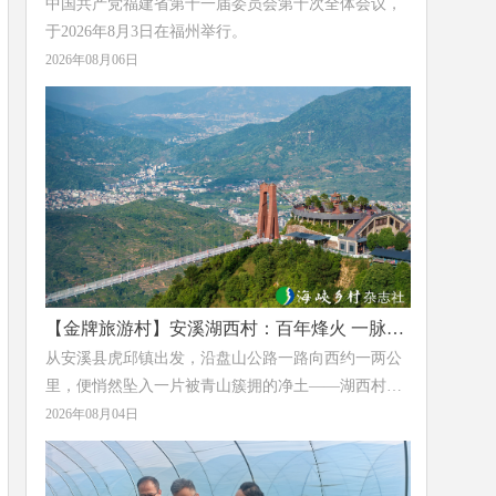
中国共产党福建省第十一届委员会第十次全体会议，
于2026年8月3日在福州举行。
2026年08月06日
【金牌旅游村】安溪湖西村：百年烽火 一脉茶
香
从安溪县虎邱镇出发，沿盘山公路一路向西约一两公
里，便悄然坠入一片被青山簇拥的净土——湖西村。
这里层峦叠翠，溪水潺潺，清冽的草木香气沁人心
2026年08月04日
脾。这个距镇政府仅1.6公里的小村落，于2023年获评
福建省“金牌旅游村”，正以它独有的方式，完成着一